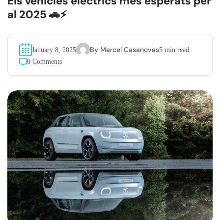
Els vehicles elèctrics més esperats per
al 2025 🚗⚡
By
Marcel Casanovas
January 8, 2025
5 min read
0 Comments