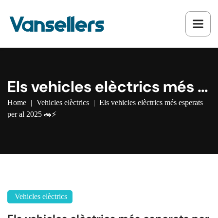
Els vehicles elèctrics més e
sperats per al 2025 🚗⚡
Home
|
Vehicles elèctrics
|
Els vehicles elèctrics més esperats
per al 2025 🚗⚡
Vehicles elèctrics